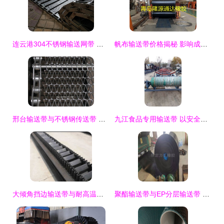
连云港304不锈钢输送网带 森喆链板输送带与橡胶带定制专家
帆布输送带价格揭秘 影响成本的关键因素与选购指南
邢台输送带与不锈钢传送带 打孔合页板与传动带的全面解析
九江食品专用输送带 以安全与效率守护产业链核心
大倾角挡边输送带与耐高温挡边带的应用优势解析
聚酯输送带与EP分层输送带 高效传动的核心优势解析