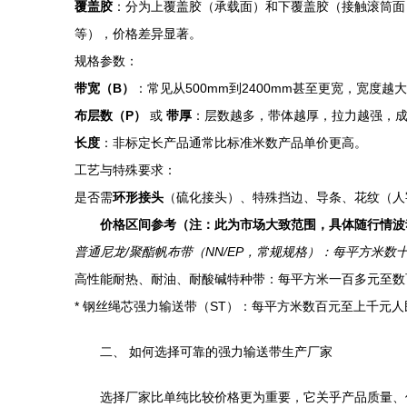
覆盖胶
：分为上覆盖胶（承载面）和下覆盖胶（接触滚筒面
等），价格差异显著。
规格参数：
带宽（B）
：常见从500mm到2400mm甚至更宽，宽度越
布层数（P）
或
带厚
：层数越多，带体越厚，拉力越强，
长度
：非标定长产品通常比标准米数产品单价更高。
工艺与特殊要求：
是否需
环形接头
（硫化接头）、特殊挡边、导条、花纹（人
价格区间参考（注：此为市场大致范围，具体随行情波
普通尼龙/聚酯帆布带（NN/EP，常规规格）：每平方米数
高性能耐热、耐油、耐酸碱特种带：每平方米一百多元至数
* 钢丝绳芯强力输送带（ST）：每平方米数百元至上千元
二、 如何选择可靠的强力输送带生产厂家
选择厂家比单纯比较价格更为重要，它关乎产品质量、