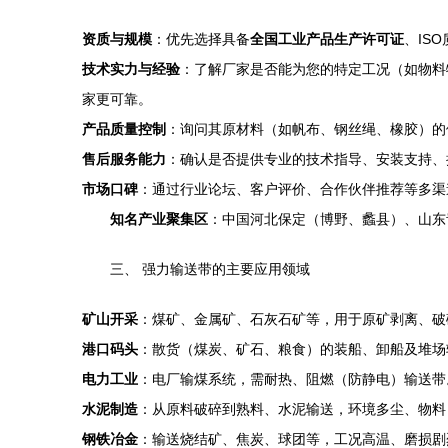
资质与规模
：优先选择具备
全国工业产品生产许可证
、IS
技术实力与经验
：了解厂家是否能为您的特定工况（如物料
家更可靠。
产品质量控制
：询问其原材料（如帆布、钢丝绳、橡胶）的
售后服务能力
：确认是否提供专业的技术指导、安装支持、
市场口碑
：通过行业论坛、客户评价、合作伙伴推荐等多渠
知名产业聚集区
：中国河北保定（博野、蠡县）、山东
三、 强力输送带的主要应用领域
矿山开采
：煤矿、金属矿、石灰石矿等，用于原矿剥离、破
港口码头
：散货（煤炭、矿石、粮食）的装船、卸船及堆场
电力工业
：电厂输煤系统，需耐热、阻燃（防静电）输送带
水泥制造
：从原料破碎到熟料、水泥输送，环境多尘、物料 ab
钢铁冶金
：输送烧结矿、焦炭、球团等，工况高温、磨损剧