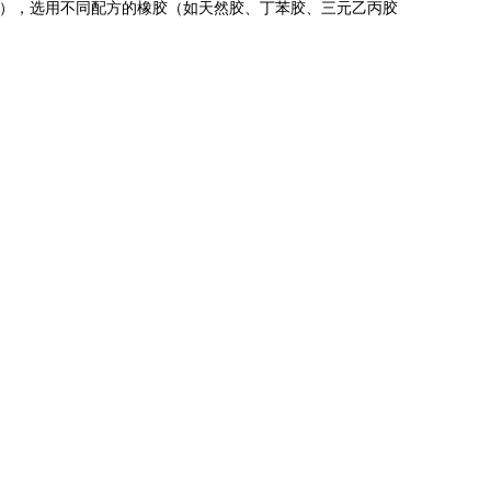
热），选用不同配方的橡胶（如天然胶、丁苯胶、三元乙丙胶